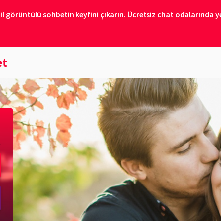
il görüntülü sohbetin keyfini çıkarın. Ücretsiz chat odalarında ye
et