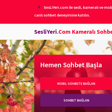
SesLiYeri.com ile sesli, kameralı ve mob
canlı sohbet deneyimine katılın.
SesliYeri
.Com Kameralı Sohb
Hemen Sohbet Başla
MOBIL SOHBETE BAĞLAN
SOHBET BAĞLAN