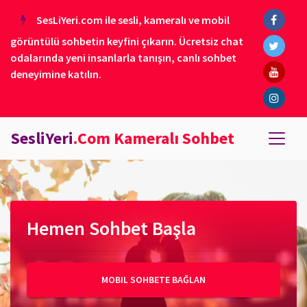
SesLiYeri.com ile sesli, kameralı ve mobil
görüntülü sohbetin keyfini çıkarın. Ücretsiz chat
odalarında yeni insanlarla tanışın, canlı sohbet
deneyimine katılın.
SesliYeri
.Com Kameralı Sohbet
Hemen Sohbet Başla
MOBIL SOHBETE BAĞLAN