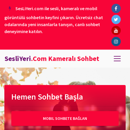
SesLiYeri.com ile sesli, kameralı ve mobil
görüntülü sohbetin keyfini çıkarın. Ücretsiz chat
odalarında yeni insanlarla tanışın, canlı sohbet
deneyimine katılın.
SesliYeri
.Com Kameralı Sohbet
Hemen Sohbet Başla
MOBIL SOHBETE BAĞLAN