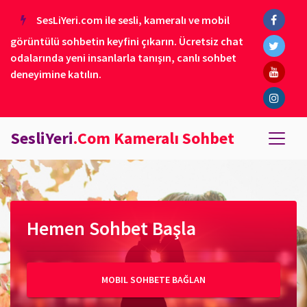
SesLiYeri.com ile sesli, kameralı ve mobil
görüntülü sohbetin keyfini çıkarın. Ücretsiz chat
odalarında yeni insanlarla tanışın, canlı sohbet
deneyimine katılın.
SesliYeri
.Com Kameralı Sohbet
Hemen Sohbet Başla
MOBIL SOHBETE BAĞLAN