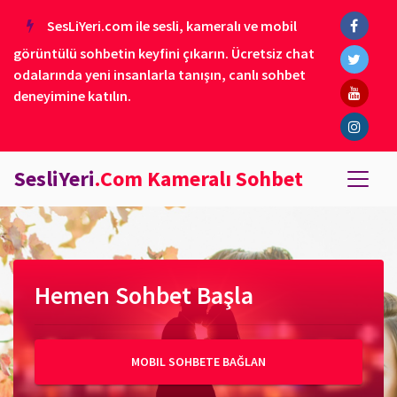
SesLiYeri.com ile sesli, kameralı ve mobil
görüntülü sohbetin keyfini çıkarın. Ücretsiz chat
odalarında yeni insanlarla tanışın, canlı sohbet
deneyimine katılın.
SesliYeri
.Com Kameralı Sohbet
Hemen Sohbet Başla
MOBIL SOHBETE BAĞLAN