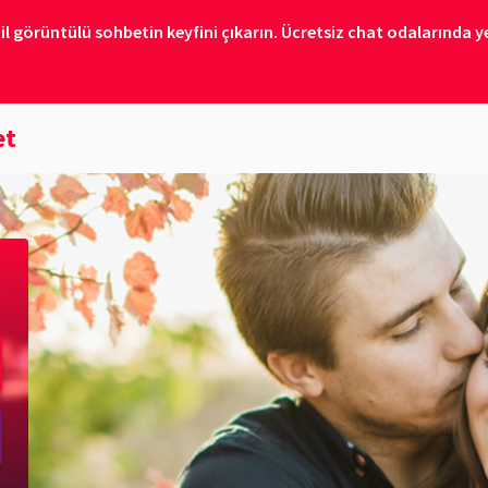
il görüntülü sohbetin keyfini çıkarın. Ücretsiz chat odalarında ye
et