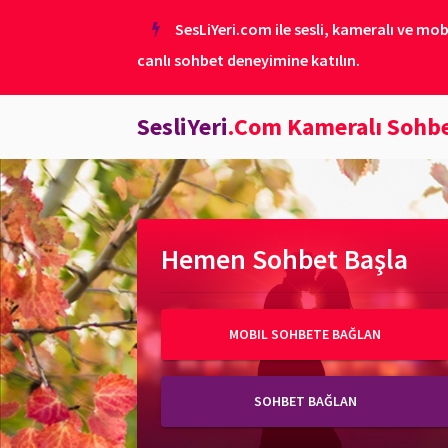
SesLiYeri.com ile sesli, kameralı ve mob
canlı sohbet deneyimine katılın.
SesliYeri
.Com Kameralı Sohb
Hemen Sohbet Başla
MOBIL SOHBETE BAĞLAN
SOHBET BAĞLAN