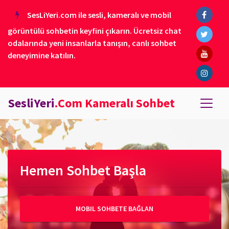
SesLiYeri.com ile sesli, kameralı ve mobil
görüntülü sohbetin keyfini çıkarın. Ücretsiz chat
odalarında yeni insanlarla tanışın, canlı sohbet
deneyimine katılın.
SesliYeri
.Com Kameralı Sohbet
Hemen Sohbet Başla
MOBIL SOHBETE BAĞLAN