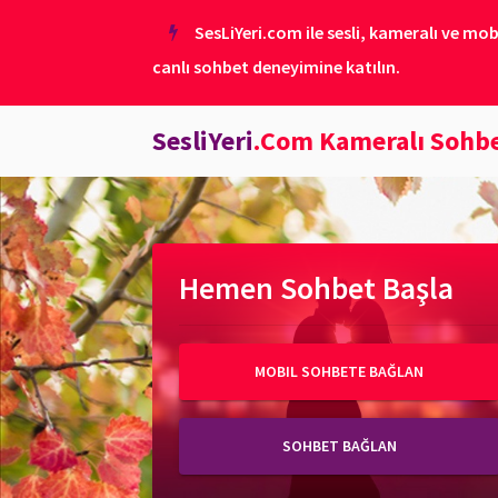
SesLiYeri.com ile sesli, kameralı ve mob
canlı sohbet deneyimine katılın.
SesliYeri
.Com Kameralı Sohb
Hemen Sohbet Başla
MOBIL SOHBETE BAĞLAN
SOHBET BAĞLAN