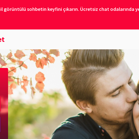
il görüntülü sohbetin keyfini çıkarın. Ücretsiz chat odalarında ye
et