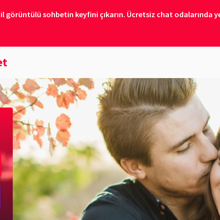
il görüntülü sohbetin keyfini çıkarın. Ücretsiz chat odalarında ye
et