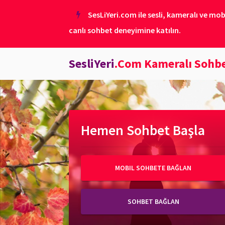
SesLiYeri.com ile sesli, kameralı ve mob
canlı sohbet deneyimine katılın.
SesliYeri
.Com Kameralı Sohb
Hemen Sohbet Başla
MOBIL SOHBETE BAĞLAN
SOHBET BAĞLAN