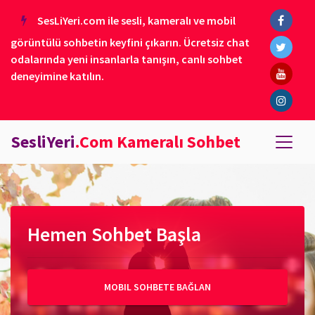
SesLiYeri.com ile sesli, kameralı ve mobil
görüntülü sohbetin keyfini çıkarın. Ücretsiz chat
odalarında yeni insanlarla tanışın, canlı sohbet
deneyimine katılın.
SesliYeri
.Com Kameralı Sohbet
Hemen Sohbet Başla
MOBIL SOHBETE BAĞLAN