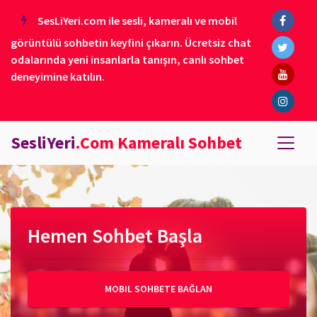
SesLiYeri.com ile sesli, kameralı ve mobil
görüntülü sohbetin keyfini çıkarın. Ücretsiz chat
odalarında yeni insanlarla tanışın, canlı sohbet
deneyimine katılın.
SesliYeri
.Com Kameralı Sohbet
Hemen Sohbet Başla
MOBIL SOHBETE BAĞLAN