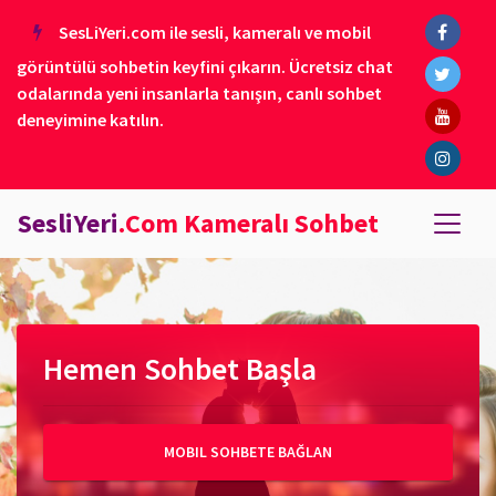
SesLiYeri.com ile sesli, kameralı ve mobil
görüntülü sohbetin keyfini çıkarın. Ücretsiz chat
odalarında yeni insanlarla tanışın, canlı sohbet
deneyimine katılın.
SesliYeri
.Com Kameralı Sohbet
Hemen Sohbet Başla
MOBIL SOHBETE BAĞLAN