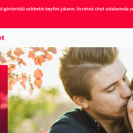
il görüntülü sohbetin keyfini çıkarın. Ücretsiz chat odalarında ye
et