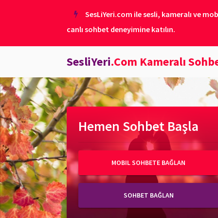
SesLiYeri.com ile sesli, kameralı ve mob
canlı sohbet deneyimine katılın.
SesliYeri
.Com Kameralı Sohb
Hemen Sohbet Başla
MOBIL SOHBETE BAĞLAN
SOHBET BAĞLAN