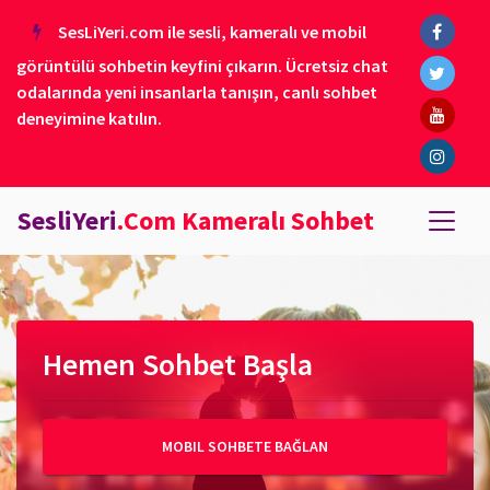
SesLiYeri.com ile sesli, kameralı ve mobil
görüntülü sohbetin keyfini çıkarın. Ücretsiz chat
odalarında yeni insanlarla tanışın, canlı sohbet
deneyimine katılın.
SesliYeri
.Com Kameralı Sohbet
Hemen Sohbet Başla
MOBIL SOHBETE BAĞLAN