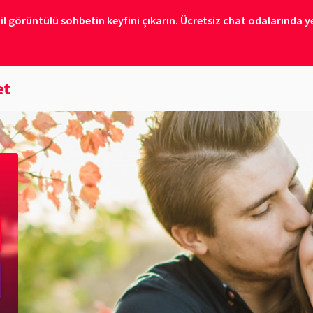
il görüntülü sohbetin keyfini çıkarın. Ücretsiz chat odalarında ye
et