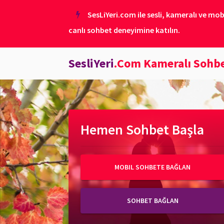
SesLiYeri.com ile sesli, kameralı ve mob
canlı sohbet deneyimine katılın.
SesliYeri
.Com Kameralı Sohb
Hemen Sohbet Başla
MOBIL SOHBETE BAĞLAN
SOHBET BAĞLAN