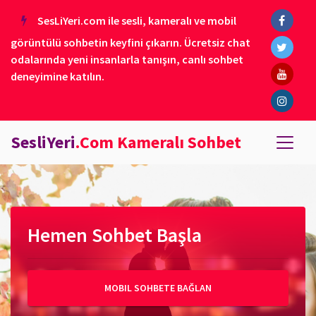
SesLiYeri.com ile sesli, kameralı ve mobil
görüntülü sohbetin keyfini çıkarın. Ücretsiz chat
odalarında yeni insanlarla tanışın, canlı sohbet
deneyimine katılın.
SesliYeri
.Com Kameralı Sohbet
Hemen Sohbet Başla
MOBIL SOHBETE BAĞLAN