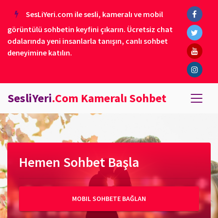
SesLiYeri.com ile sesli, kameralı ve mobil
görüntülü sohbetin keyfini çıkarın. Ücretsiz chat
odalarında yeni insanlarla tanışın, canlı sohbet
deneyimine katılın.
SesliYeri
.Com Kameralı Sohbet
Hemen Sohbet Başla
MOBIL SOHBETE BAĞLAN