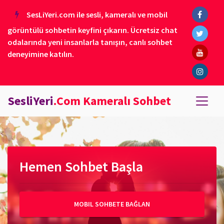
SesLiYeri.com ile sesli, kameralı ve mobil
görüntülü sohbetin keyfini çıkarın. Ücretsiz chat
odalarında yeni insanlarla tanışın, canlı sohbet
deneyimine katılın.
SesliYeri
.Com Kameralı Sohbet
Hemen Sohbet Başla
MOBIL SOHBETE BAĞLAN