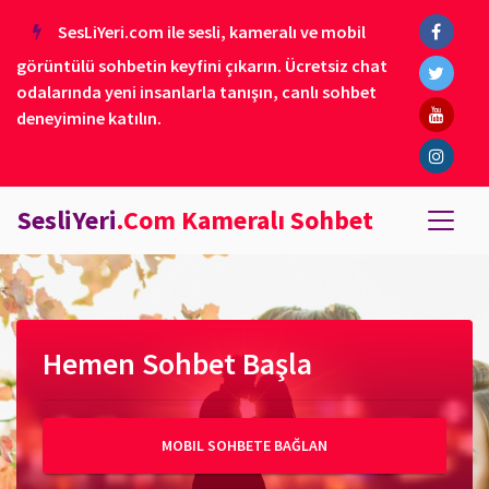
SesLiYeri.com ile sesli, kameralı ve mobil
görüntülü sohbetin keyfini çıkarın. Ücretsiz chat
odalarında yeni insanlarla tanışın, canlı sohbet
deneyimine katılın.
SesliYeri
.Com Kameralı Sohbet
Hemen Sohbet Başla
MOBIL SOHBETE BAĞLAN