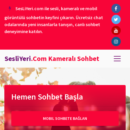
SesLiYeri.com ile sesli, kameralı ve mobil
görüntülü sohbetin keyfini çıkarın. Ücretsiz chat
odalarında yeni insanlarla tanışın, canlı sohbet
deneyimine katılın.
SesliYeri
.Com Kameralı Sohbet
Hemen Sohbet Başla
MOBIL SOHBETE BAĞLAN