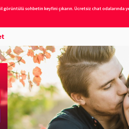
il görüntülü sohbetin keyfini çıkarın. Ücretsiz chat odalarında ye
et