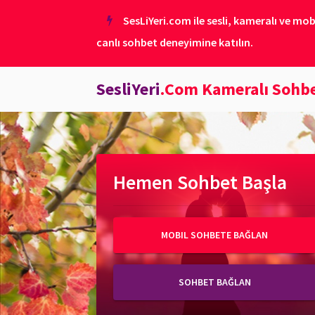
SesLiYeri.com ile sesli, kameralı ve mob
canlı sohbet deneyimine katılın.
SesliYeri
.Com Kameralı Sohb
Hemen Sohbet Başla
MOBIL SOHBETE BAĞLAN
SOHBET BAĞLAN