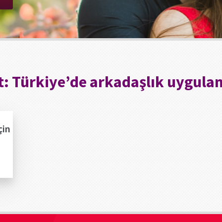
t:
Türkiye’de arkadaşlık uygula
çin