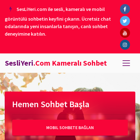
SesLiYeri.com ile sesli, kameralı ve mobil
görüntülü sohbetin keyfini çıkarın. Ücretsiz chat
odalarında yeni insanlarla tanışın, canlı sohbet
deneyimine katılın.
SesliYeri
.Com Kameralı Sohbet
Hemen Sohbet Başla
MOBIL SOHBETE BAĞLAN