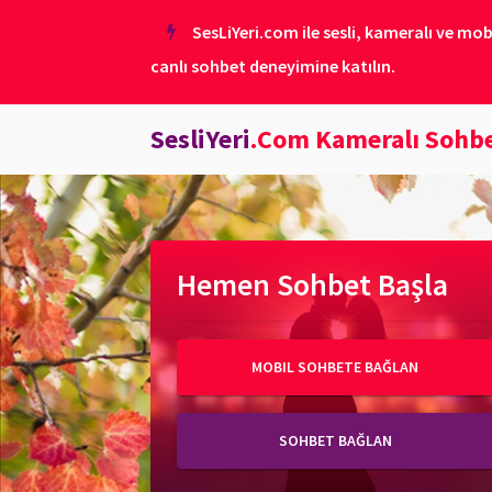
SesLiYeri.com ile sesli, kameralı ve mob
canlı sohbet deneyimine katılın.
SesliYeri
.Com Kameralı Sohb
Hemen Sohbet Başla
MOBIL SOHBETE BAĞLAN
SOHBET BAĞLAN