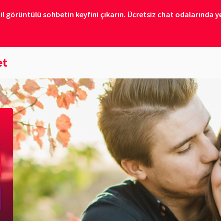
il görüntülü sohbetin keyfini çıkarın. Ücretsiz chat odalarında ye
et