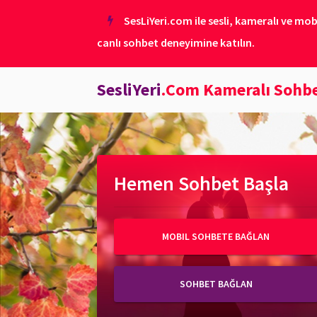
SesLiYeri.com ile sesli, kameralı ve mob
canlı sohbet deneyimine katılın.
SesliYeri
.Com Kameralı Sohb
Hemen Sohbet Başla
MOBIL SOHBETE BAĞLAN
SOHBET BAĞLAN