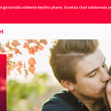
il görüntülü sohbetin keyfini çıkarın. Ücretsiz chat odalarında ye
et