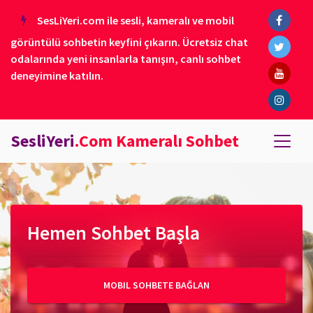
SesLiYeri.com ile sesli, kameralı ve mobil
görüntülü sohbetin keyfini çıkarın. Ücretsiz chat
odalarında yeni insanlarla tanışın, canlı sohbet
deneyimine katılın.
SesliYeri
.Com Kameralı Sohbet
Hemen Sohbet Başla
MOBIL SOHBETE BAĞLAN