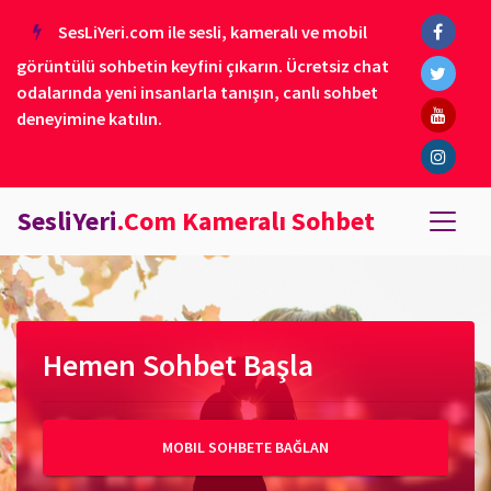
SesLiYeri.com ile sesli, kameralı ve mobil
görüntülü sohbetin keyfini çıkarın. Ücretsiz chat
odalarında yeni insanlarla tanışın, canlı sohbet
deneyimine katılın.
SesliYeri
.Com Kameralı Sohbet
Hemen Sohbet Başla
MOBIL SOHBETE BAĞLAN