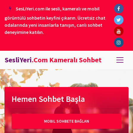
SesLiYeri.com ile sesli, kameralı ve mobil
görüntülü sohbetin keyfini çıkarın. Ücretsiz chat
odalarında yeni insanlarla tanışın, canlı sohbet
deneyimine katılın.
SesliYeri
.Com Kameralı Sohbet
Hemen Sohbet Başla
MOBIL SOHBETE BAĞLAN