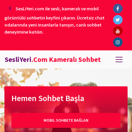
SesLiYeri.com ile sesli, kameralı ve mobil
görüntülü sohbetin keyfini çıkarın. Ücretsiz chat
odalarında yeni insanlarla tanışın, canlı sohbet
deneyimine katılın.
SesliYeri
.Com Kameralı Sohbet
Hemen Sohbet Başla
MOBIL SOHBETE BAĞLAN