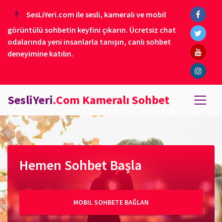
SesLiYeri.com ile sesli, kameralı ve mobil
görüntülü sohbetin keyfini çıkarın. Ücretsiz chat
odalarında yeni insanlarla tanışın, canlı sohbet
deneyimine katılın.
SesliYeri
.Com Kameralı Sohbet
Hemen Sohbet Başla
MOBIL SOHBETE BAĞLAN