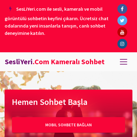
SesLiYeri.com ile sesli, kameralı ve mobil
görüntülü sohbetin keyfini çıkarın. Ücretsiz chat
odalarında yeni insanlarla tanışın, canlı sohbet
deneyimine katılın.
SesliYeri
.Com Kameralı Sohbet
Hemen Sohbet Başla
MOBIL SOHBETE BAĞLAN