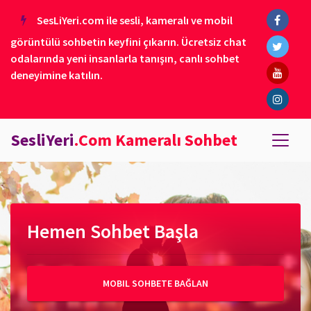
SesLiYeri.com ile sesli, kameralı ve mobil
görüntülü sohbetin keyfini çıkarın. Ücretsiz chat
odalarında yeni insanlarla tanışın, canlı sohbet
deneyimine katılın.
SesliYeri
.Com Kameralı Sohbet
Hemen Sohbet Başla
MOBIL SOHBETE BAĞLAN