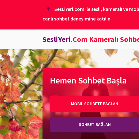
SesLiYeri.com ile sesli, kameralı ve mob
canlı sohbet deneyimine katılın.
SesliYeri
.Com Kameralı Sohb
Hemen Sohbet Başla
MOBIL SOHBETE BAĞLAN
SOHBET BAĞLAN