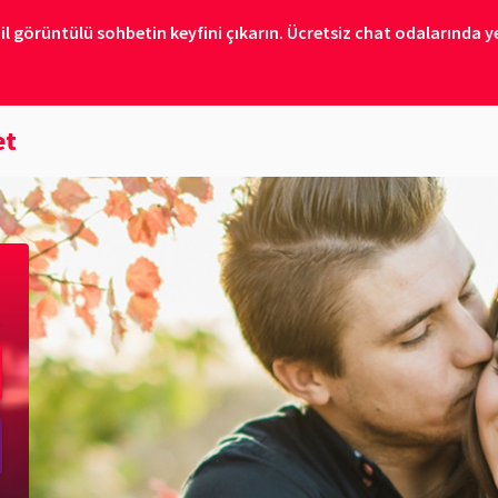
il görüntülü sohbetin keyfini çıkarın. Ücretsiz chat odalarında ye
et