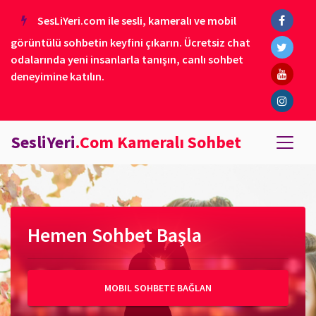
SesLiYeri.com ile sesli, kameralı ve mobil
görüntülü sohbetin keyfini çıkarın. Ücretsiz chat
odalarında yeni insanlarla tanışın, canlı sohbet
deneyimine katılın.
SesliYeri
.Com Kameralı Sohbet
Hemen Sohbet Başla
MOBIL SOHBETE BAĞLAN