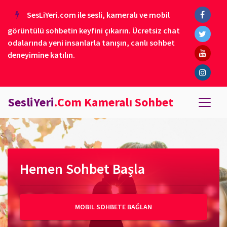
SesLiYeri.com ile sesli, kameralı ve mobil
görüntülü sohbetin keyfini çıkarın. Ücretsiz chat
odalarında yeni insanlarla tanışın, canlı sohbet
deneyimine katılın.
SesliYeri
.Com Kameralı Sohbet
Hemen Sohbet Başla
MOBIL SOHBETE BAĞLAN