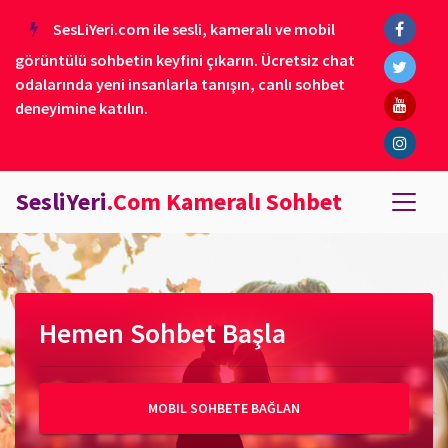
SesLiYeri.com ile sesli, kameralı ve mobil
görüntülü sohbetin keyfini çıkarın. Ücretsiz chat
odalarında yeni insanlarla tanışın, canlı sohbet
deneyimine katılın.
SesliYeri
.Com Kameralı Sohbet
Hemen Sohbet Başla
MOBIL SOHBETE BAĞLAN