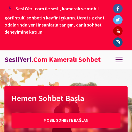
SesLiYeri.com ile sesli, kameralı ve mobil
görüntülü sohbetin keyfini çıkarın. Ücretsiz chat
odalarında yeni insanlarla tanışın, canlı sohbet
deneyimine katılın.
SesliYeri
.Com Kameralı Sohbet
Hemen Sohbet Başla
MOBIL SOHBETE BAĞLAN