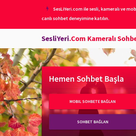
SesLiYeri.com ile sesli, kameralı ve mob
canlı sohbet deneyimine katılın.
SesliYeri
.Com Kameralı Sohb
Hemen Sohbet Başla
MOBIL SOHBETE BAĞLAN
SOHBET BAĞLAN