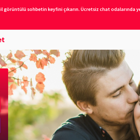
il görüntülü sohbetin keyfini çıkarın. Ücretsiz chat odalarında ye
et