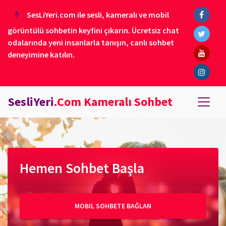
SesLiYeri.com ile sesli, kameralı ve mobil
görüntülü sohbetin keyfini çıkarın. Ücretsiz chat
odalarında yeni insanlarla tanışın, canlı sohbet
deneyimine katılın.
SesliYeri
.Com Kameralı Sohbet
Hemen Sohbet Başla
MOBIL SOHBETE BAĞLAN