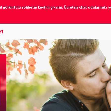
il görüntülü sohbetin keyfini çıkarın. Ücretsiz chat odalarında ye
et