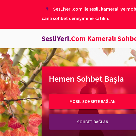
SesLiYeri.com ile sesli, kameralı ve mob
canlı sohbet deneyimine katılın.
SesliYeri
.Com Kameralı Sohb
Hemen Sohbet Başla
MOBIL SOHBETE BAĞLAN
SOHBET BAĞLAN