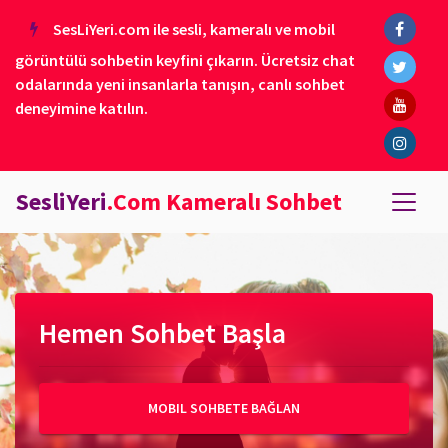
SesLiYeri.com ile sesli, kameralı ve mobil
görüntülü sohbetin keyfini çıkarın. Ücretsiz chat
odalarında yeni insanlarla tanışın, canlı sohbet
deneyimine katılın.
SesliYeri
.Com Kameralı Sohbet
Hemen Sohbet Başla
MOBIL SOHBETE BAĞLAN