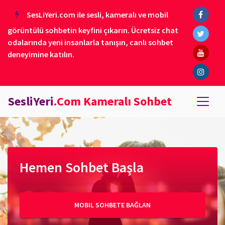
SesLiYeri.com ile sesli, kameralı ve mobil
görüntülü sohbetin keyfini çıkarın. Ücretsiz chat
odalarında yeni insanlarla tanışın, canlı sohbet
deneyimine katılın.
SesliYeri
.Com Kameralı Sohbet
Hemen Sohbet Başla
MOBIL SOHBETE BAĞLAN