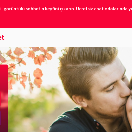
il görüntülü sohbetin keyfini çıkarın. Ücretsiz chat odalarında ye
et