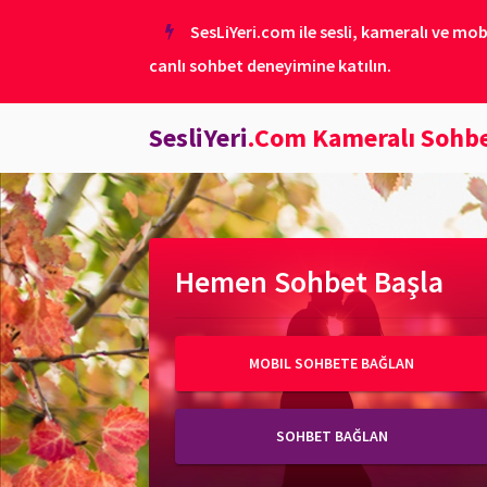
SesLiYeri.com ile sesli, kameralı ve mob
canlı sohbet deneyimine katılın.
SesliYeri
.Com Kameralı Sohb
Hemen Sohbet Başla
MOBIL SOHBETE BAĞLAN
SOHBET BAĞLAN