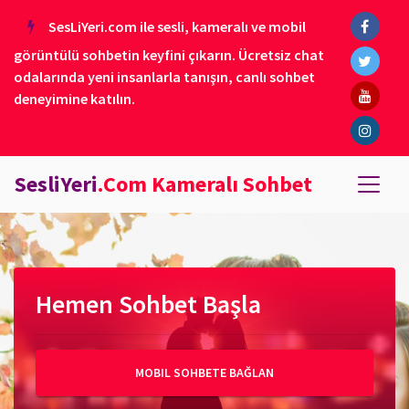
SesLiYeri.com ile sesli, kameralı ve mobil
görüntülü sohbetin keyfini çıkarın. Ücretsiz chat
odalarında yeni insanlarla tanışın, canlı sohbet
deneyimine katılın.
SesliYeri
.Com Kameralı Sohbet
Hemen Sohbet Başla
MOBIL SOHBETE BAĞLAN