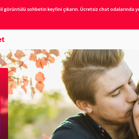
il görüntülü sohbetin keyfini çıkarın. Ücretsiz chat odalarında ye
et