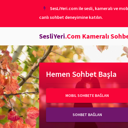
SesLiYeri.com ile sesli, kameralı ve mob
canlı sohbet deneyimine katılın.
SesliYeri
.Com Kameralı Sohb
Hemen Sohbet Başla
MOBIL SOHBETE BAĞLAN
SOHBET BAĞLAN