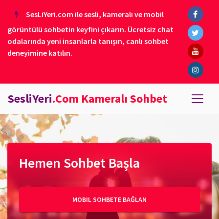
SesLiYeri.com ile sesli, kameralı ve mobil
görüntülü sohbetin keyfini çıkarın. Ücretsiz chat
odalarında yeni insanlarla tanışın, canlı sohbet
deneyimine katılın.
SesliYeri
.Com Kameralı Sohbet
Hemen Sohbet Başla
MOBIL SOHBETE BAĞLAN