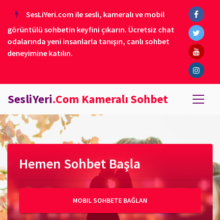
SesLiYeri.com ile sesli, kameralı ve mobil
görüntülü sohbetin keyfini çıkarın. Ücretsiz chat
odalarında yeni insanlarla tanışın, canlı sohbet
deneyimine katılın.
SesliYeri
.Com Kameralı Sohbet
Hemen Sohbet Başla
MOBIL SOHBETE BAĞLAN