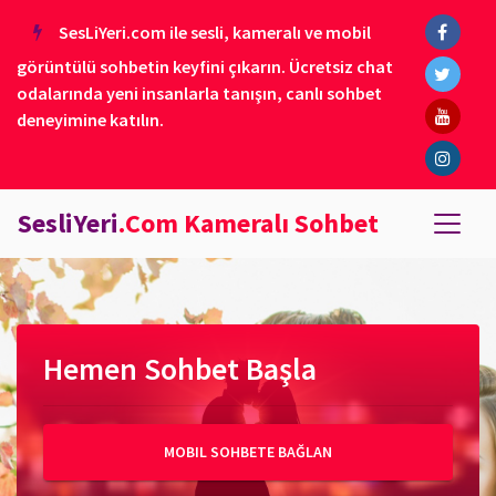
SesLiYeri.com ile sesli, kameralı ve mobil
görüntülü sohbetin keyfini çıkarın. Ücretsiz chat
odalarında yeni insanlarla tanışın, canlı sohbet
deneyimine katılın.
SesliYeri
.Com Kameralı Sohbet
Hemen Sohbet Başla
MOBIL SOHBETE BAĞLAN