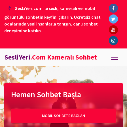
SesLiYeri.com ile sesli, kameralı ve mobil
görüntülü sohbetin keyfini çıkarın. Ücretsiz chat
odalarında yeni insanlarla tanışın, canlı sohbet
deneyimine katılın.
SesliYeri
.Com Kameralı Sohbet
Hemen Sohbet Başla
MOBIL SOHBETE BAĞLAN