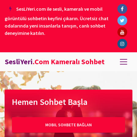
SesLiYeri.com ile sesli, kameralı ve mobil
görüntülü sohbetin keyfini çıkarın. Ücretsiz chat
odalarında yeni insanlarla tanışın, canlı sohbet
deneyimine katılın.
SesliYeri
.Com Kameralı Sohbet
Hemen Sohbet Başla
MOBIL SOHBETE BAĞLAN