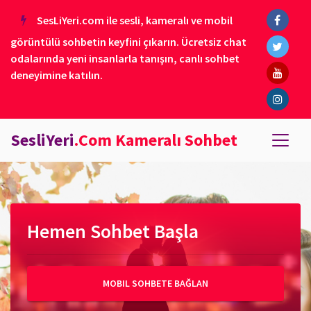
SesLiYeri.com ile sesli, kameralı ve mobil
görüntülü sohbetin keyfini çıkarın. Ücretsiz chat
odalarında yeni insanlarla tanışın, canlı sohbet
deneyimine katılın.
SesliYeri
.Com Kameralı Sohbet
Hemen Sohbet Başla
MOBIL SOHBETE BAĞLAN